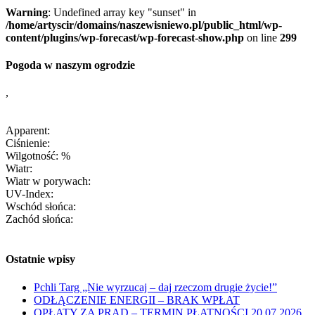
Warning
: Undefined array key "sunset" in
/home/artyscir/domains/naszewisniewo.pl/public_html/wp-
content/plugins/wp-forecast/wp-forecast-show.php
on line
299
Pogoda w naszym ogrodzie
,
Apparent:
Ciśnienie:
Wilgotność: %
Wiatr:
Wiatr w porywach:
UV-Index:
Wschód słońca:
Zachód słońca:
Ostatnie wpisy
Pchli Targ „Nie wyrzucaj – daj rzeczom drugie życie!”
ODŁĄCZENIE ENERGII – BRAK WPŁAT
OPŁATY ZA PRĄD – TERMIN PŁATNOŚCI 20.07.2026