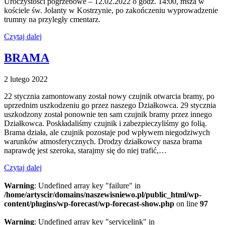
Uroczystości pogrzebowe – 12.02.2022 o godz. 14:00, msza w
kościele św. Jolanty w Kostrzynie, po zakończeniu wyprowadzenie
trumny na przyległy cmentarz.
Czytaj dalej
BRAMA
2 lutego 2022
22 stycznia zamontowany został nowy czujnik otwarcia bramy, po
uprzednim uszkodzeniu go przez naszego Działkowca. 29 stycznia
uszkodzony został ponownie ten sam czujnik bramy przez innego
Działkowca. Poskładaliśmy czujnik i zabezpieczyliśmy go folią.
Brama działa, ale czujnik pozostaje pod wpływem niegodziwych
warunków atmosferycznych. Drodzy działkowcy nasza brama
naprawdę jest szeroka, starajmy się do niej trafić,…
Czytaj dalej
Warning
: Undefined array key "failure" in
/home/artyscir/domains/naszewisniewo.pl/public_html/wp-
content/plugins/wp-forecast/wp-forecast-show.php
on line
97
Warning
: Undefined array key "servicelink" in