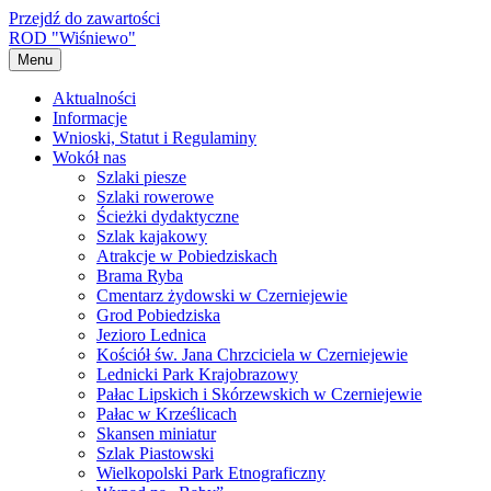
Przejdź do zawartości
ROD "Wiśniewo"
Menu
Aktualności
Informacje
Wnioski, Statut i Regulaminy
Wokół nas
Szlaki piesze
Szlaki rowerowe
Ścieżki dydaktyczne
Szlak kajakowy
Atrakcje w Pobiedziskach
Brama Ryba
Cmentarz żydowski w Czerniejewie
Grod Pobiedziska
Jezioro Lednica
Kościół św. Jana Chrzciciela w Czerniejewie
Lednicki Park Krajobrazowy
Pałac Lipskich i Skórzewskich w Czerniejewie
Pałac w Krześlicach
Skansen miniatur
Szlak Piastowski
Wielkopolski Park Etnograficzny