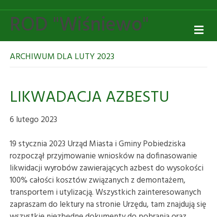
ROD "Wiśniewo"
M
ARCHIWUM DLA LUTY 2023
LIKWADACJA AZBESTU
6 lutego 2023
19 stycznia 2023 Urząd Miasta i Gminy Pobiedziska
rozpoczął przyjmowanie wniosków na dofinasowanie
likwidacji wyrobów zawierających azbest do wysokości
100% całości kosztów związanych z demontażem,
transportem i utylizacją. Wszystkich zainteresowanych
zapraszam do lektury na stronie Urzędu, tam znajdują się
wszystkie niezbędne dokumenty do pobrania oraz