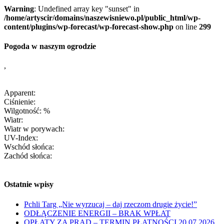
Warning
: Undefined array key "sunset" in
/home/artyscir/domains/naszewisniewo.pl/public_html/wp-
content/plugins/wp-forecast/wp-forecast-show.php
on line
299
Pogoda w naszym ogrodzie
,
Apparent:
Ciśnienie:
Wilgotność: %
Wiatr:
Wiatr w porywach:
UV-Index:
Wschód słońca:
Zachód słońca:
Ostatnie wpisy
Pchli Targ „Nie wyrzucaj – daj rzeczom drugie życie!”
ODŁĄCZENIE ENERGII – BRAK WPŁAT
OPŁATY ZA PRĄD – TERMIN PŁATNOŚCI 20.07.2026