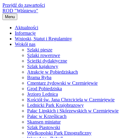
Przejdź do zawartości
ROD "Wiśniewo"
Menu
Aktualności
Informacje
Wnioski, Statut i Regulaminy
Wokół nas
Szlaki piesze
Szlaki rowerowe
Ścieżki dydaktyczne
Szlak kajakowy
Atrakcje w Pobiedziskach
Brama Ryba
Cmentarz żydowski w Czerniejewie
Grod Pobiedziska
Jezioro Lednica
Kościół św. Jana Chrzciciela w Czerniejewie
Lednicki Park Krajobrazowy
Pałac Lipskich i Skórzewskich w Czerniejewie
Pałac w Krześlicach
Skansen miniatur
Szlak Piastowski
Wielkopolski Park Etnograficzny