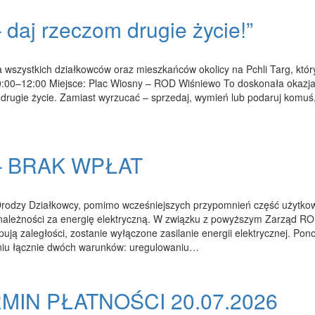
– daj rzeczom drugie życie!”
szystkich działkowców oraz mieszkańców okolicy na Pchli Targ, któr
: 10:00–12:00 Miejsce: Plac Wiosny – ROD Wiśniewo To doskonała okazja
rugie życie. Zamiast wyrzucać – sprzedaj, wymień lub podaruj komuś,
– BRAK WPŁAT
j Drodzy Działkowcy, pomimo wcześniejszych przypomnień część użytko
 należności za energię elektryczną. W związku z powyższym Zarząd R
pują zaległości, zostanie wyłączone zasilanie energii elektrycznej. Po
eniu łącznie dwóch warunków: uregulowaniu…
MIN PŁATNOŚCI 20.07.2026