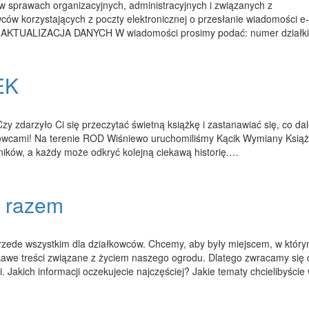
w sprawach organizacyjnych, administracyjnych i związanych z
ów korzystających z poczty elektronicznej o przesłanie wiadomości e-
 – AKTUALIZACJA DANYCH W wiadomości prosimy podać: numer działki
EK
 zdarzyło Ci się przeczytać świetną książkę i zastanawiać się, co dale
ałkowcami! Na terenie ROD Wiśniewo uruchomiliśmy Kącik Wymiany Ksią
ników, a każdy może odkryć kolejną ciekawą historię.…
 razem
przede wszystkim dla działkowców. Chcemy, aby były miejscem, w któr
iekawe treści związane z życiem naszego ogrodu. Dlatego zwracamy się
. Jakich informacji oczekujecie najczęściej? Jakie tematy chcielibyście 