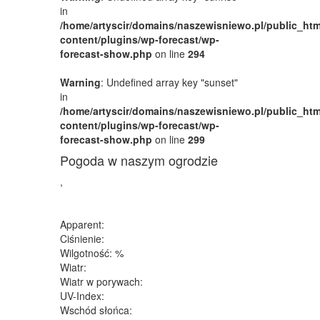
in
/home/artyscir/domains/naszewisniewo.pl/public_htm
content/plugins/wp-forecast/wp-
forecast-show.php
on line
294
Warning
: Undefined array key "sunset"
in
/home/artyscir/domains/naszewisniewo.pl/public_htm
content/plugins/wp-forecast/wp-
forecast-show.php
on line
299
Pogoda w naszym ogrodzie
,
Apparent:
Ciśnienie:
Wilgotność: %
Wiatr:
Wiatr w porywach:
UV-Index:
Wschód słońca: