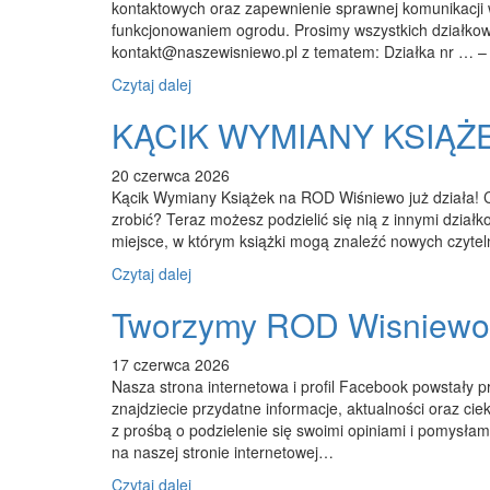
kontaktowych oraz zapewnienie sprawnej komunikacji 
funkcjonowaniem ogrodu. Prosimy wszystkich działkowc
kontakt@naszewisniewo.pl z tematem: Działka nr …
Czytaj dalej
KĄCIK WYMIANY KSIĄŻ
20 czerwca 2026
Kącik Wymiany Książek na ROD Wiśniewo już działa! Czy
zrobić? Teraz możesz podzielić się nią z innymi dzi
miejsce, w którym książki mogą znaleźć nowych czytel
Czytaj dalej
Tworzymy ROD Wisniewo
17 czerwca 2026
Nasza strona internetowa i profil Facebook powstały 
znajdziecie przydatne informacje, aktualności oraz c
z prośbą o podzielenie się swoimi opiniami i pomysłami
na naszej stronie internetowej…
Czytaj dalej