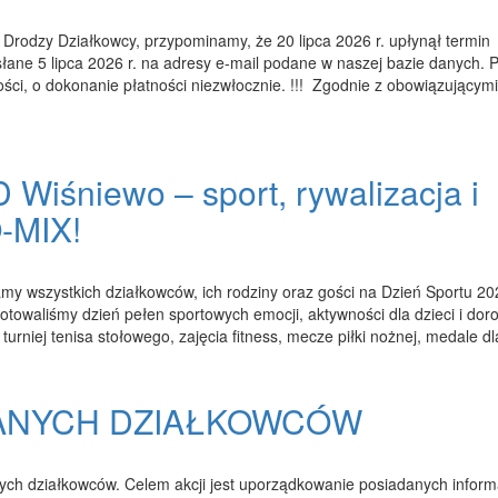
 Drodzy Działkowcy, przypominamy, że 20 lipca 2026 r. upłynął termin
słane 5 lipca 2026 r. na adresy e-mail podane w naszej bazie danych. 
ości, o dokonanie płatności niezwłocznie. !!! Zgodnie z obowiązującymi
Wiśniewo – sport, rywalizacja i
-MIX!
my wszystkich działkowców, ich rodziny oraz gości na Dzień Sportu 202
owaliśmy dzień pełen sportowych emocji, aktywności dla dzieci i dor
 turniej tenisa stołowego, zajęcia fitness, mecze piłki nożnej, medale 
DANYCH DZIAŁKOWCÓW
ch działkowców. Celem akcji jest uporządkowanie posiadanych informa