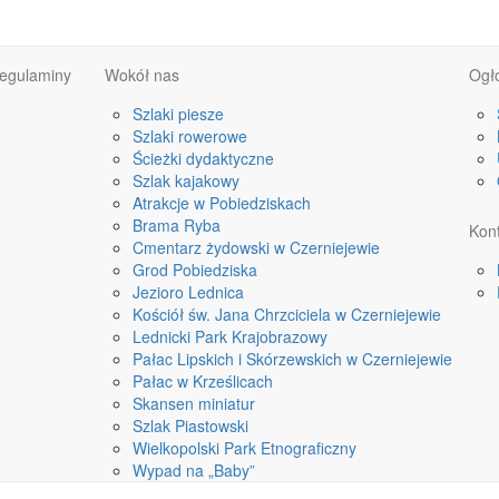
Regulaminy
Wokół nas
Ogł
Szlaki piesze
Szlaki rowerowe
Ścieżki dydaktyczne
Szlak kajakowy
Atrakcje w Pobiedziskach
Brama Ryba
Kon
Cmentarz żydowski w Czerniejewie
Grod Pobiedziska
Jezioro Lednica
Kościół św. Jana Chrzciciela w Czerniejewie
Lednicki Park Krajobrazowy
Pałac Lipskich i Skórzewskich w Czerniejewie
Pałac w Krześlicach
Skansen miniatur
Szlak Piastowski
Wielkopolski Park Etnograficzny
Wypad na „Baby”