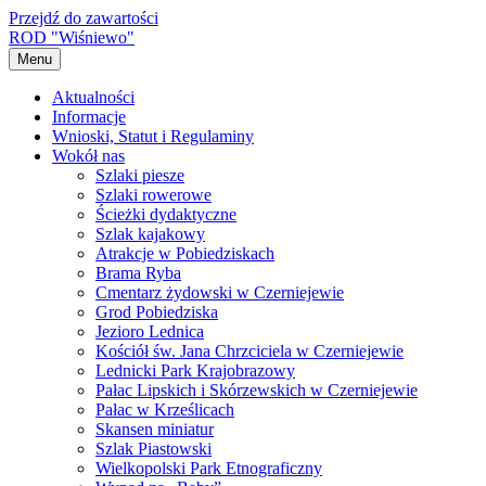
Przejdź do zawartości
ROD "Wiśniewo"
Menu
Aktualności
Informacje
Wnioski, Statut i Regulaminy
Wokół nas
Szlaki piesze
Szlaki rowerowe
Ścieżki dydaktyczne
Szlak kajakowy
Atrakcje w Pobiedziskach
Brama Ryba
Cmentarz żydowski w Czerniejewie
Grod Pobiedziska
Jezioro Lednica
Kościół św. Jana Chrzciciela w Czerniejewie
Lednicki Park Krajobrazowy
Pałac Lipskich i Skórzewskich w Czerniejewie
Pałac w Krześlicach
Skansen miniatur
Szlak Piastowski
Wielkopolski Park Etnograficzny