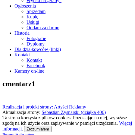
Wypad na „Baby”
Ogłoszenia
Sprzedam
Kupię
Usługi
Oddam za darmo
Historia
Fotografie
Dyplomy
Dla działkowców (linki)
Kontakt
Kontakt
Facebook
Kamery on-line
cmentarz1
Realizacja i projekt strony: Artyści Reklamy
Aktualizacja strony:
Sebastian Zysnarski (dziąłka 406)
Ta strona korzysta z plików cookies. Pozostając na niej, wyrażasz
zgodę na ich użycie oraz zapisywanie w pamięci urządzenia.
Więcej
informacji
.
Zrozumiałem
Przewiń do góry