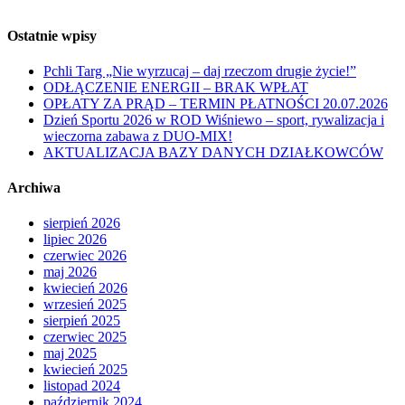
Ostatnie wpisy
Pchli Targ „Nie wyrzucaj – daj rzeczom drugie życie!”
ODŁĄCZENIE ENERGII – BRAK WPŁAT
OPŁATY ZA PRĄD – TERMIN PŁATNOŚCI 20.07.2026
Dzień Sportu 2026 w ROD Wiśniewo – sport, rywalizacja i
wieczorna zabawa z DUO-MIX!
AKTUALIZACJA BAZY DANYCH DZIAŁKOWCÓW
Archiwa
sierpień 2026
lipiec 2026
czerwiec 2026
maj 2026
kwiecień 2026
wrzesień 2025
sierpień 2025
czerwiec 2025
maj 2025
kwiecień 2025
listopad 2024
październik 2024