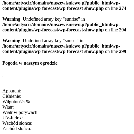
/home/artyscir/domains/naszewisniewo.pl/public_html/wp-
content/plugins/wp-forecast/wp-forecast-show.php
on line
274
Warning
: Undefined array key "sunrise" in
/home/artyscir/domains/naszewisniewo.pl/public_html/wp-
content/plugins/wp-forecast/wp-forecast-show.php
on line
294
Warning
: Undefined array key "sunset" in
/home/artyscir/domains/naszewisniewo.pl/public_html/wp-
content/plugins/wp-forecast/wp-forecast-show.php
on line
299
Pogoda w naszym ogrodzie
,
Apparent:
Ciśnienie:
Wilgotność: %
Wiatr:
Wiatr w porywach:
UV-Index:
Wschód słońca:
Zachód słońca: