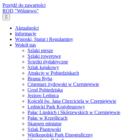
Przejdź do zawartości
ROD "Wiśniewo"
Menu
Aktualności
Informacje
Wnioski, Statut i Regulaminy
Wokół nas
Szlaki piesze
Szlaki rowerowe
Ścieżki dydaktyczne
Szlak kajakowy
Atrakcje w Pobiedziskach
Brama Ryba
Cmentarz żydowski w Czerniejewie
Grod Pobiedziska
Jezioro Lednica
Kościół św. Jana Chrzciciela w Czerniejewie
Lednicki Park Krajobrazowy
Pałac Lipskich i Skórzewskich w Czerniejewie
Pałac w Krześlicach
Skansen miniatur
Szlak Piastowski
Wielkopolski Park Etnograficzny