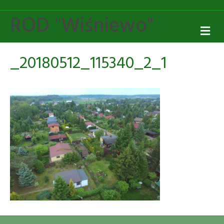
ROD "Wiśniewo"
M
E
N
U
_20180512_115340_2_1