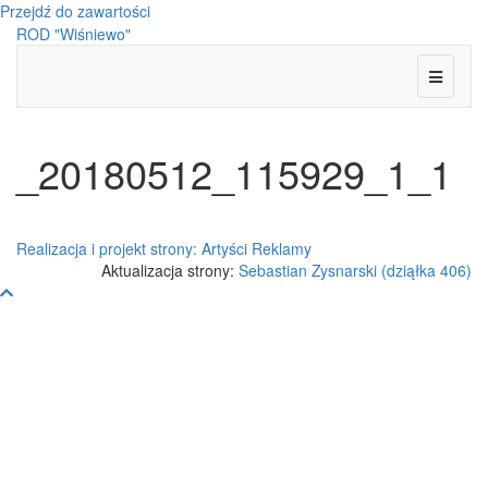
Przejdź do zawartości
ROD "Wiśniewo"
Menu
_20180512_115929_1_1
Realizacja i projekt strony: Artyści Reklamy
Aktualizacja strony:
Sebastian Zysnarski (dziąłka 406)
Przewiń
do
góry