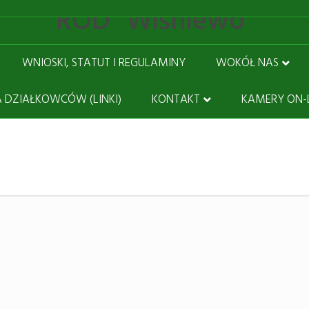
ROD "Wiśniewo"
WNIOSKI, STATUT I REGULAMINY
WOKÓŁ NAS
 DZIAŁKOWCÓW (LINKI)
KONTAKT
KAMERY ON-