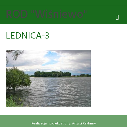
ROD "Wiśniewo"
M
E
N
U
LEDNICA-3
Realizacja i projekt strony: Artyści Reklamy