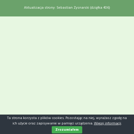
Aktualizacja strony:
Sebastian Zysnarski (dziąłka 406)
Ta strona korzysta z plików cookies. Pozostając na niej, wyrażasz zgodę na
ich użycie oraz zapisywanie w pamięci urządzenia.
Więcej informacji
.
Zrozumiałem