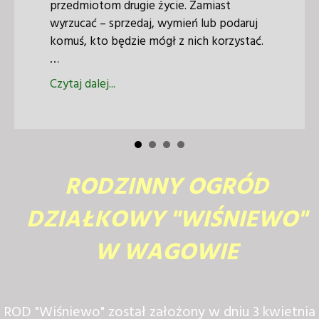
przedmiotom drugie życie. Zamiast
wyrzucać – sprzedaj, wymień lub podaruj
komuś, kto będzie mógł z nich korzystać.
…
about Pchli Targ „Nie wyrzucaj – daj rzeczom
Czytaj dalej...
ewo – sport, rywalizacja i wieczorna zabawa z DUO-MIX!
RODZINNY OGRÓD
DZIAŁKOWY "WIŚNIEWO"
W WAGOWIE
ROD "Wiśniewo" został założony w dniu 3 kwietnia
1984 roku. Do 2017 r. ogród był w