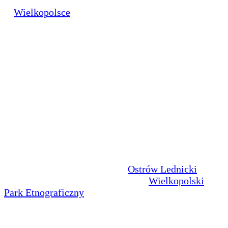
Trzeciego Tysiąclecia. Słynna dziś Brama Ryba
w
Wielkopolsce
stała się symbolem wejścia w
trzecie tysiąclecie chrześcijaństwa, a ryba właśnie
chrześcijan symbolizuje.
Co roku, od 1997 roku, każdego lata właśnie na
Polach Lednickich zbierają się młodzi ludzie z całej
Polski, aby wspólnie się modlić, bawić i śpiewać.
Spotkania te noszą nazwę Lednica 2000.
Organizatorem i siłą napędową spotkań lednickich
jest dominikanin - Ojciec Jan Góra, a symboliczne
przejście przez bramę symbolizuje drogę do
Chrystusa.
Po drugiej stronie jeziora Lednica koniecznie
odwiedzić trzeba historyczny
Ostrów Lednicki
z
Muzeum Pierwszych Piastów oraz
Wielkopolski
Park Etnograficzny
w Dziekanowicach. To wspaniałe
miejsce dla miłośników polskich dziejów, gdyż tutaj
rodziła się nasza państwowość, ale też dla turystów
łaknących ciszy na łonie natury.