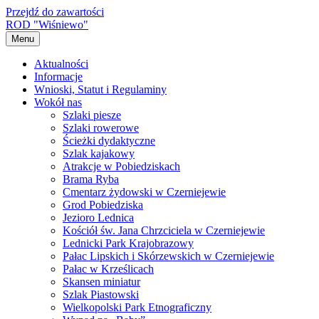
Przejdź do zawartości
ROD "Wiśniewo"
Menu
Aktualności
Informacje
Wnioski, Statut i Regulaminy
Wokół nas
Szlaki piesze
Szlaki rowerowe
Ścieżki dydaktyczne
Szlak kajakowy
Atrakcje w Pobiedziskach
Brama Ryba
Cmentarz żydowski w Czerniejewie
Grod Pobiedziska
Jezioro Lednica
Kościół św. Jana Chrzciciela w Czerniejewie
Lednicki Park Krajobrazowy
Pałac Lipskich i Skórzewskich w Czerniejewie
Pałac w Krześlicach
Skansen miniatur
Szlak Piastowski
Wielkopolski Park Etnograficzny