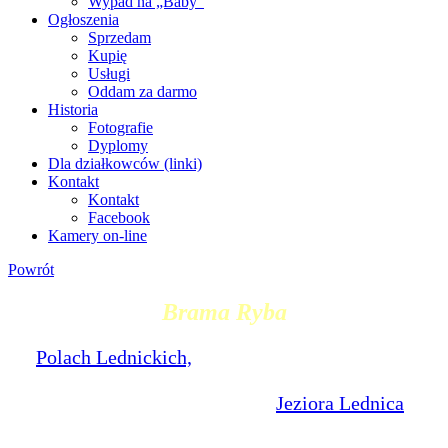
Wypad na „Baby”
Ogłoszenia
Sprzedam
Kupię
Usługi
Oddam za darmo
Historia
Fotografie
Dyplomy
Dla działkowców (linki)
Kontakt
Kontakt
Facebook
Kamery on-line
Powrót
Brama Ryba
Na
Polach Lednickich,
które w 2013 roku stały się
osobną miejscowością wydzieloną z Imiołek, po
zachodniej stronie legendarnego
Jeziora Lednica
, w
2000 roku stanęła Brama Ryba zwana też Bramą