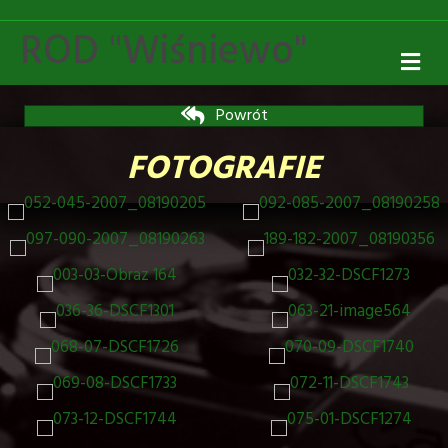
ROD "Wiśniewo"
M
Powrót
FOTOGRAFIE