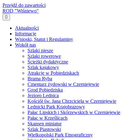
Przejdź do zawartości
ROD "Wiśniewo"
Menu
Aktualności
Informacje
Wnioski, Statut i Regulaminy
Wokół nas
Szlaki piesze
Szlaki rowerowe
Ścieżki dydaktyczne
Szlak kajakowy
Atrakcje w Pobiedziskach
Brama Ryba
Cmentarz żydowski w Czerniejewie
Grod Pobiedziska
Jezioro Lednica
Kościół św. Jana Chrzciciela w Czerniejewie
Lednicki Park Krajobrazowy
Pałac Lipskich i Skórzewskich w Czerniejewie
Pałac w Krześlicach
Skansen miniatur
Szlak Piastowski
Wielkopolski Park Etnograficzny