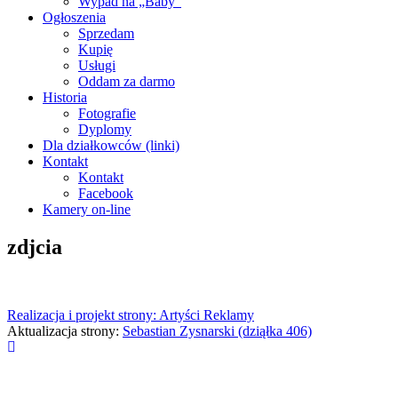
Wypad na „Baby”
Ogłoszenia
Sprzedam
Kupię
Usługi
Oddam za darmo
Historia
Fotografie
Dyplomy
Dla działkowców (linki)
Kontakt
Kontakt
Facebook
Kamery on-line
zdjcia
Realizacja i projekt strony: Artyści Reklamy
Aktualizacja strony:
Sebastian Zysnarski (dziąłka 406)
Przewiń
do
góry