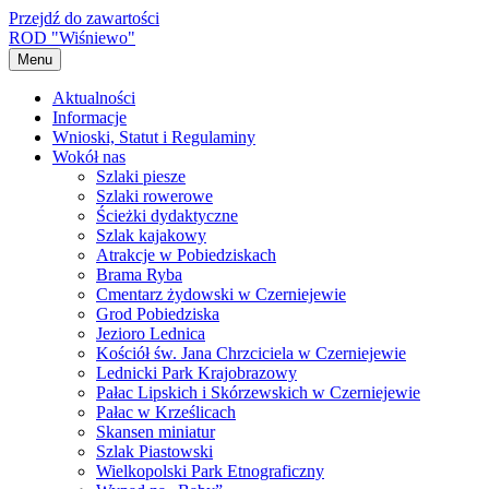
Przejdź do zawartości
ROD "Wiśniewo"
Menu
Aktualności
Informacje
Wnioski, Statut i Regulaminy
Wokół nas
Szlaki piesze
Szlaki rowerowe
Ścieżki dydaktyczne
Szlak kajakowy
Atrakcje w Pobiedziskach
Brama Ryba
Cmentarz żydowski w Czerniejewie
Grod Pobiedziska
Jezioro Lednica
Kościół św. Jana Chrzciciela w Czerniejewie
Lednicki Park Krajobrazowy
Pałac Lipskich i Skórzewskich w Czerniejewie
Pałac w Krześlicach
Skansen miniatur
Szlak Piastowski
Wielkopolski Park Etnograficzny