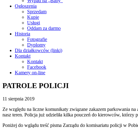
Wypad na „Baby”
Ogłoszenia
Sprzedam
Kupię
Usługi
Oddam za darmo
Historia
Fotografie
Dyplomy
Dla działkowców (linki)
Kontakt
Kontakt
Facebook
Kamery on-line
PATROLE POLICJI
11 sierpnia 2019
Ze względu na liczne komunikaty związane zakazem parkowania na ale
nasz teren. Policja już udzieliła kilka pouczeń do kierowców, którzy 
Poniżej do wglądu treść pisma Zarządu do komisariatu policji w Pobi