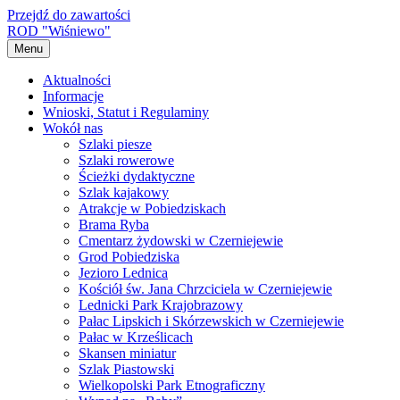
Przejdź do zawartości
ROD "Wiśniewo"
Menu
Aktualności
Informacje
Wnioski, Statut i Regulaminy
Wokół nas
Szlaki piesze
Szlaki rowerowe
Ścieżki dydaktyczne
Szlak kajakowy
Atrakcje w Pobiedziskach
Brama Ryba
Cmentarz żydowski w Czerniejewie
Grod Pobiedziska
Jezioro Lednica
Kościół św. Jana Chrzciciela w Czerniejewie
Lednicki Park Krajobrazowy
Pałac Lipskich i Skórzewskich w Czerniejewie
Pałac w Krześlicach
Skansen miniatur
Szlak Piastowski
Wielkopolski Park Etnograficzny