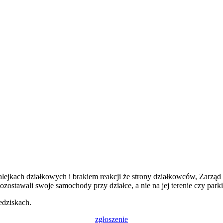
jkach działkowych i brakiem reakcji że strony działkowców, Zarząd zw
pozostawali swoje samochody przy działce, a nie na jej terenie czy park
edziskach.
zgłoszenie