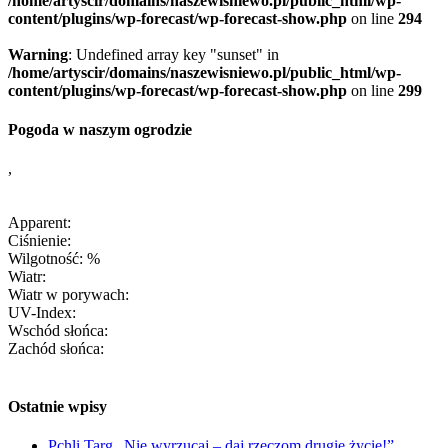
/home/artyscir/domains/naszewisniewo.pl/public_html/wp-
content/plugins/wp-forecast/wp-forecast-show.php
on line
294
Warning
: Undefined array key "sunset" in
/home/artyscir/domains/naszewisniewo.pl/public_html/wp-
content/plugins/wp-forecast/wp-forecast-show.php
on line
299
Pogoda w naszym ogrodzie
,
Apparent:
Ciśnienie:
Wilgotność: %
Wiatr:
Wiatr w porywach:
UV-Index:
Wschód słońca:
Zachód słońca:
Ostatnie wpisy
Pchli Targ „Nie wyrzucaj – daj rzeczom drugie życie!”