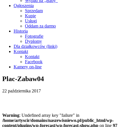
Wypad na „Baby”
Ogłoszenia
Sprzedam
Kupię
Usługi
Oddam za darmo
Historia
Fotografie
Dyplomy
Dla działkowców (linki)
Kontakt
Kontakt
Facebook
Kamery on-line
Plac-Zabaw04
22 października 2017
Warning
: Undefined array key "failure" in
/home/artyscir/domains/naszewisniewo.pl/public_html/wp-
content/plugins/wp-forecast/wp-forecast-show.php
on line
97