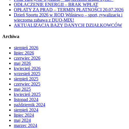
ODŁĄCZENIE ENERGII – BRAK WPŁAT
OPŁATY ZA PRĄD – TERMIN PŁATNOŚCI 20.07.2026
Dzień Sportu 2026 w ROD Wiśniewo – sport, rywalizacja i
wieczorna zabawa z DUO-MIX!
AKTUALIZACJA BAZY DANYCH DZIAŁKOWCÓW
Archiwa
sierpień 2026
lipiec 2026
czerwiec 2026
maj 2026
kwiecień 2026
wrzesień 2025
sierpień 2025
czerwiec 2025
maj 2025
kwiecień 2025
listopad 2024
październik 2024
sierpień 2024
lipiec 2024
maj 2024
marzec 2024