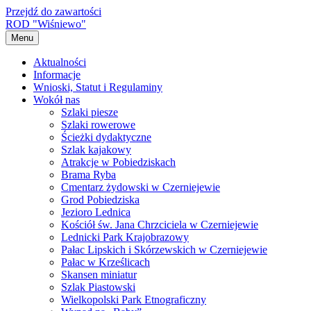
Przejdź do zawartości
ROD "Wiśniewo"
Menu
Aktualności
Informacje
Wnioski, Statut i Regulaminy
Wokół nas
Szlaki piesze
Szlaki rowerowe
Ścieżki dydaktyczne
Szlak kajakowy
Atrakcje w Pobiedziskach
Brama Ryba
Cmentarz żydowski w Czerniejewie
Grod Pobiedziska
Jezioro Lednica
Kościół św. Jana Chrzciciela w Czerniejewie
Lednicki Park Krajobrazowy
Pałac Lipskich i Skórzewskich w Czerniejewie
Pałac w Krześlicach
Skansen miniatur
Szlak Piastowski
Wielkopolski Park Etnograficzny