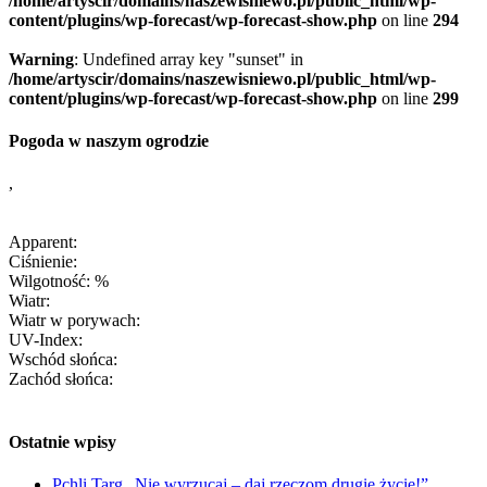
/home/artyscir/domains/naszewisniewo.pl/public_html/wp-
content/plugins/wp-forecast/wp-forecast-show.php
on line
294
Warning
: Undefined array key "sunset" in
/home/artyscir/domains/naszewisniewo.pl/public_html/wp-
content/plugins/wp-forecast/wp-forecast-show.php
on line
299
Pogoda w naszym ogrodzie
,
Apparent:
Ciśnienie:
Wilgotność: %
Wiatr:
Wiatr w porywach:
UV-Index:
Wschód słońca:
Zachód słońca:
Ostatnie wpisy
Pchli Targ „Nie wyrzucaj – daj rzeczom drugie życie!”