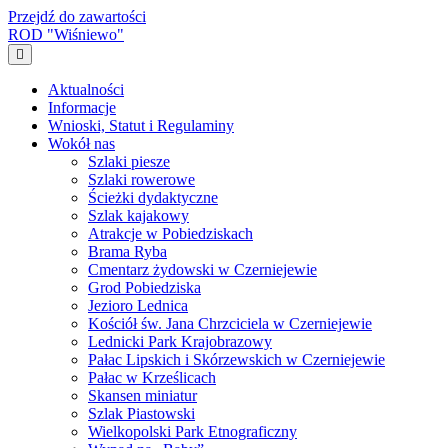
Przejdź do zawartości
ROD "Wiśniewo"
Menu
Aktualności
Informacje
Wnioski, Statut i Regulaminy
Wokół nas
Szlaki piesze
Szlaki rowerowe
Ścieżki dydaktyczne
Szlak kajakowy
Atrakcje w Pobiedziskach
Brama Ryba
Cmentarz żydowski w Czerniejewie
Grod Pobiedziska
Jezioro Lednica
Kościół św. Jana Chrzciciela w Czerniejewie
Lednicki Park Krajobrazowy
Pałac Lipskich i Skórzewskich w Czerniejewie
Pałac w Krześlicach
Skansen miniatur
Szlak Piastowski
Wielkopolski Park Etnograficzny