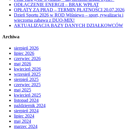
ODŁĄCZENIE ENERGII – BRAK WPŁAT
OPŁATY ZA PRĄD – TERMIN PŁATNOŚCI 20.07.2026
Dzień Sportu 2026 w ROD Wiśniewo – sport, rywalizacja i
wieczorna zabawa z DUO-MIX!
AKTUALIZACJA BAZY DANYCH DZIAŁKOWCÓW
Archiwa
sierpień 2026
lipiec 2026
czerwiec 2026
maj 2026
kwiecień 2026
wrzesień 2025
sierpień 2025
czerwiec 2025
maj 2025
kwiecień 2025
listopad 2024
październik 2024
sierpień 2024
lipiec 2024
maj 2024
marzec 2024