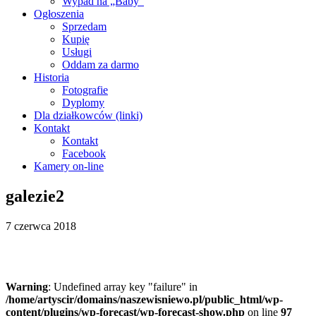
Wypad na „Baby”
Ogłoszenia
Sprzedam
Kupię
Usługi
Oddam za darmo
Historia
Fotografie
Dyplomy
Dla działkowców (linki)
Kontakt
Kontakt
Facebook
Kamery on-line
galezie2
7 czerwca 2018
Warning
: Undefined array key "failure" in
/home/artyscir/domains/naszewisniewo.pl/public_html/wp-
content/plugins/wp-forecast/wp-forecast-show.php
on line
97